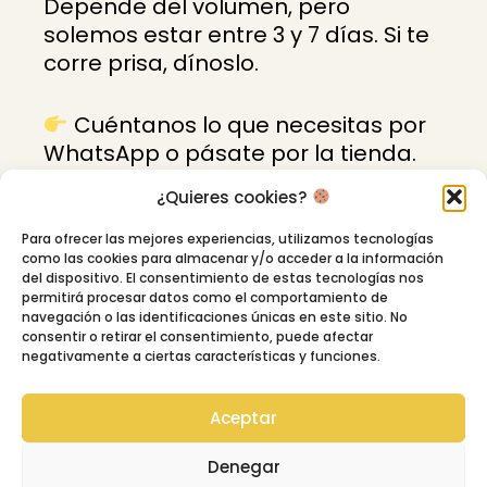
Depende del volumen, pero
solemos estar entre 3 y 7 días. Si te
corre prisa, dínoslo.
Cuéntanos lo que necesitas por
WhatsApp o pásate por la tienda.
Lo vemos sin compromiso.
¿Quieres cookies?
Para ofrecer las mejores experiencias, utilizamos tecnologías
como las cookies para almacenar y/o acceder a la información
Escríbenos
del dispositivo. El consentimiento de estas tecnologías nos
permitirá procesar datos como el comportamiento de
navegación o las identificaciones únicas en este sitio. No
consentir o retirar el consentimiento, puede afectar
negativamente a ciertas características y funciones.
Aceptar
Preguntas frecuentes
Denegar
Política de privacidad