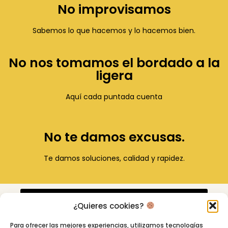
No improvisamos
Sabemos lo que hacemos y lo hacemos bien.
No nos tomamos el bordado a la
ligera
Aquí cada puntada cuenta
No te damos excusas.
Te damos soluciones, calidad y rapidez.
¿Quieres cookies?
Pincha para escribirnos
Para ofrecer las mejores experiencias, utilizamos tecnologías